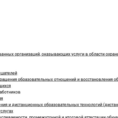
ванных организаций, оказывающих услуги в области охран
ушателей
кращения образовательных отношений и восстановления 
щихся
работников
ия
ния и дистанционных образовательных технологий (диста
слугах
успеваемости, промежуточной и итоговой аттестации обу