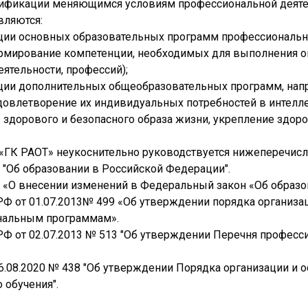
алификации меняющимся условиям профессиональной деяте
вляются:
ации основных образовательных программ профессиональн
ормирование компетенции, необходимых для выполнения 
ятельности, профессий);
зации дополнительных общеобразовательных программ, на
удовлетворение их индивидуальных потребностей в интел
дорового и безопасного образа жизни, укрепление здоров
«ГК РАОТ» неукоснительно руководствуется нижеперечис
З "Об образовании в Российской Федерации".
З «О внесении изменений в Федеральный закон «Об образ
 РФ от 01.07.2013№ 499 «Об утверждении порядка организ
нальным программам».
 РФ от 02.07.2013 № 513 "Об утверждении Перечня професс
6.08.2020 № 438 "Об утверждении Порядка организации и 
обучения".