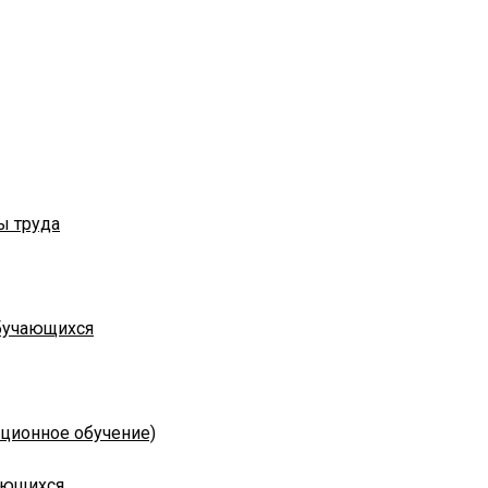
ы труда
обучающихся
нционное обучение)
чающихся