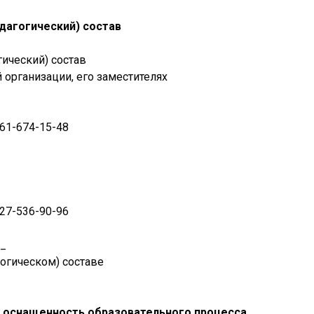
едагогический) состав
гический) состав
организации, его заместителях
961-674-15-48
927-536-90-96
_
огическом) составе
и оснащенность образовательного процесса